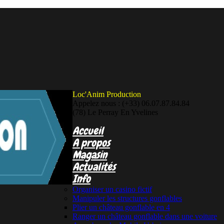
Loc'Anim Production
Appelez nous :
(+33) 06.07.87.84.84
(78)
Le Perray En Yvelines
Accueil
A propos
Magasin
Actualités
Info
Organiser un casino fictif
Manipuler les structures gonflables
Plier un château gonflable en 4
Ranger un château gonflable dans une voiture