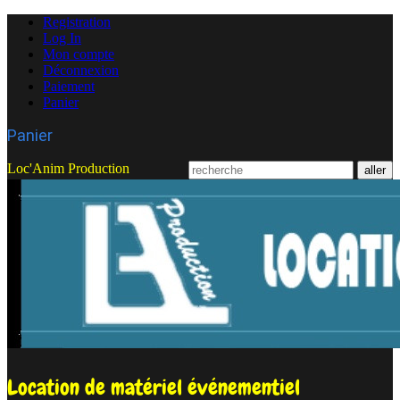
Registration
Log In
Mon compte
Déconnexion
Paiement
Panier
Panier
Loc'Anim Production
Location de matériel événementiel