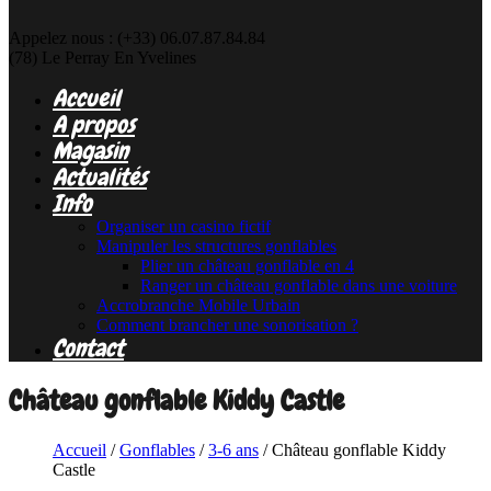
Appelez nous :
(+33) 06.07.87.84.84
(78)
Le Perray En Yvelines
Accueil
A propos
Magasin
Actualités
Info
Organiser un casino fictif
Manipuler les structures gonflables
Plier un château gonflable en 4
Ranger un château gonflable dans une voiture
Accrobranche Mobile Urbain
Comment brancher une sonorisation ?
Contact
Château gonflable Kiddy Castle
Accueil
/
Gonflables
/
3-6 ans
/ Château gonflable Kiddy
Castle