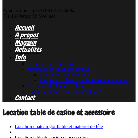
Appelez nous :
(+33) 06.07.87.84.84
(78)
Le Perray En Yvelines
Accueil
A propos
Magasin
Actualités
Info
Organiser un casino fictif
Manipuler les structures gonflables
Plier un château gonflable en 4
Ranger un château gonflable dans une voiture
Accrobranche Mobile Urbain
Comment brancher une sonorisation ?
Contact
Location table de casino et accessoire
Location chateau gonflable et materiel de fête
Location table de casino et accessoire