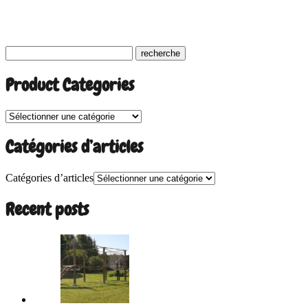
Product Categories
Catégories d’articles
Catégories d’articles
Recent posts