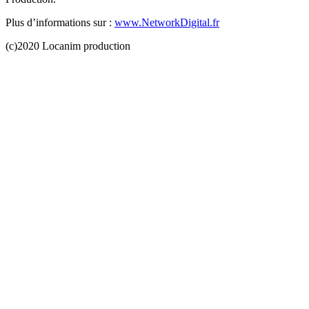
Plus d’informations sur :
www.NetworkDigital.fr
(c)2020 Locanim production